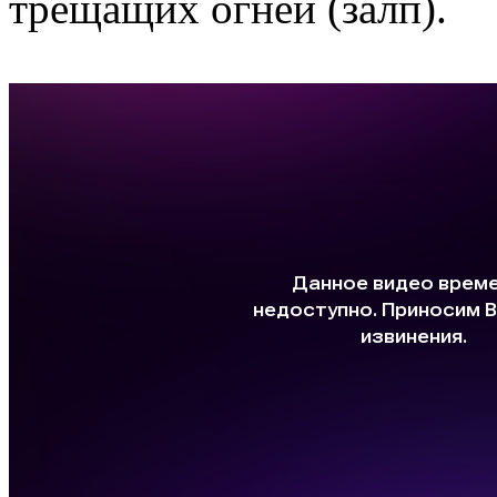
трещащих огней (залп).