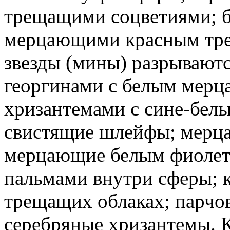
трещащими соцветиями; 
мерцающими красным тр
звезды (мины) разрывают
георгинами с белым мер
хризантемами с сине-бел
свистящие шлейфы; мерц
мерцающие белым фиолет
пальмами внутри сферы; 
трещащих облаках; парчо
серебряные хризантемы. К