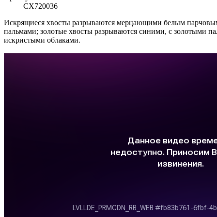
СХ720036
Искрящиеся хвосты разрываются мерцающими белым парчовым
пальмами; золотые хвосты разрываются синими, с золотыми 
искристыми облаками.