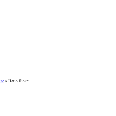
лые
»
Нано Люкс